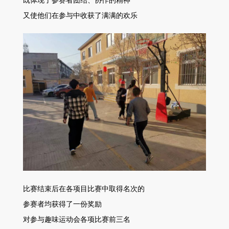
既体现了参赛者团结、协作的精神
又使他们在参与中收获了满满的欢乐
比赛结束后在各项目比赛中取得名次的
参赛者均获得了一份奖励
对参与趣味运动会各项比赛前三名