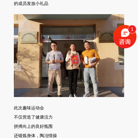
的成员发放小礼品
1
此次趣味运动会
不仅营造了健康活力
拼搏向上的良好氛围
还锻炼身体，陶冶情操